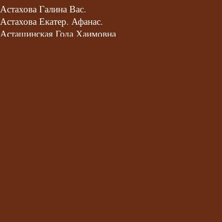
Астахова Галина Вас.
Астахова Екатер. Афанас.
Асташинская Года Хаимовна
Атянин
Афанасьев (Афонасьев) Мих. Афанас.
Афонина