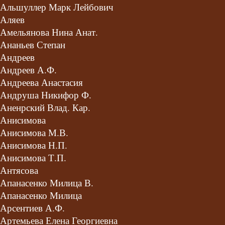
Альшуллер Марк Лейбович
Аляев
Амельянова Нина Анат.
Ананьев Степан
Андреев
Андреев А.Ф.
Андреева Анастасия
Андруша Никифор Ф.
Аненрский Влад. Кар.
Анисимова
Анисимова М.В.
Анисимова Н.П.
Анисимова Т.П.
Антясова
Апанасенко Милица В.
Апанасенко Милица
Арсентиев А.Ф.
Артемьева Елена Георгиевна