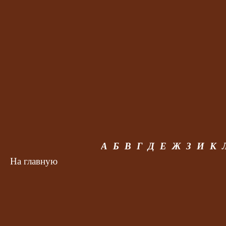
А
Б
В
Г
Д
Е
Ж
З
И
К
На главную