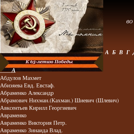
во
А
Б
В
Г
А
Абдулов Махмет
Абизяева Евд. Евстаф.
Абраменко Александр
Абрамович Нихман.(Кахман.) Шиевич (Шлевич)
Авксентьев Кирилл Георгиевич
Авраменко
Авраменко Виктория Петр.
Авраменко Зинаида Влад.