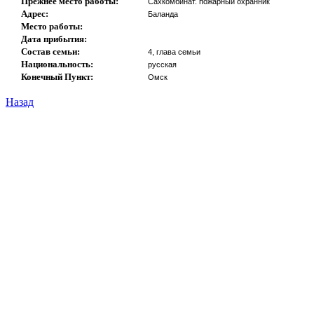
Прежнее место работы:
Сахкомбинат. пожарный охранник
Адрес:
Баланда
Место работы:
Дата прибытия:
Состав семьи:
4, глава семьи
Национальность:
русская
Конечный Пункт:
Омск
Назад