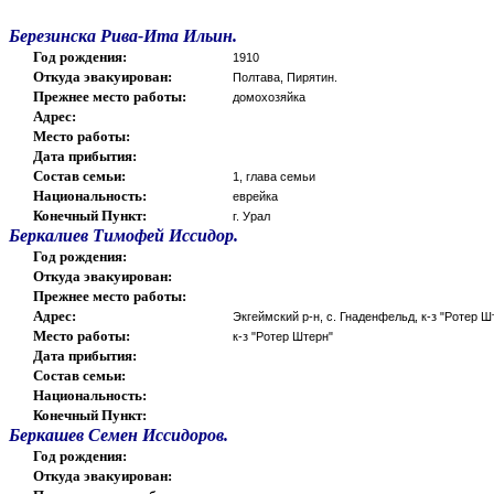
Березинска Рива-Ита Ильин.
Год рождения:
1910
Откуда эвакуирован:
Полтава, Пирятин.
Прежнее место работы:
домохозяйка
Адрес:
Место работы:
Дата прибытия:
Состав семьи:
1, глава семьи
Национальность:
еврейка
Конечный Пункт:
г. Урал
Беркалиев Тимофей Иссидор.
Год рождения:
Откуда эвакуирован:
Прежнее место работы:
Адрес:
Экгеймский р-н, с. Гнаденфельд, к-з "Ротер Ш
Место работы:
к-з "Ротер Штерн"
Дата прибытия:
Состав семьи:
Национальность:
Конечный Пункт:
Беркашев Семен Иссидоров.
Год рождения:
Откуда эвакуирован: