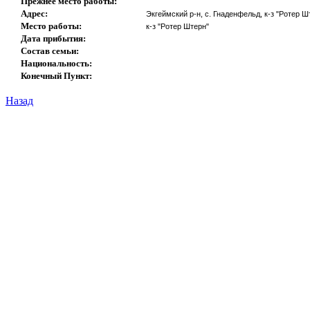
Прежнее место работы:
Адрес:
Экгеймский р-н, с. Гнаденфельд, к-з "Ротер Ш
Место работы:
к-з "Ротер Штерн"
Дата прибытия:
Состав семьи:
Национальность:
Конечный Пункт:
Назад