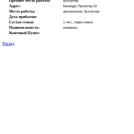
Прежнее место работы:
бухгалтер
Адрес:
Баланда, Пролетар.32
Место работы:
автоколонна. бухгалтер
Дата прибытия:
Состав семьи:
1 чел., глава семьи
Национальность:
украинец
Конечный Пункт:
Назад