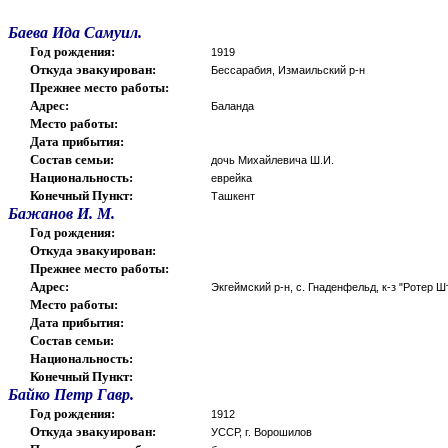
Баева Ида Самуил.
Год рождения:
1919
Откуда эвакуирован:
Бессарабия, Измаильский р-н
Прежнее место работы:
Адрес:
Баланда
Место работы:
Дата прибытия:
Состав семьи:
дочь Михайлевича Ш.И.
Национальность:
еврейка
Конечный Пункт:
Ташкент
Бажанов И. М.
Год рождения:
Откуда эвакуирован:
Прежнее место работы:
Адрес:
Экгеймский р-н, с. Гнаденфельд, к-з "Ротер Ш
Место работы:
Дата прибытия:
Состав семьи:
Национальность:
Конечный Пункт:
Байко Петр Гавр.
Год рождения:
1912
Откуда эвакуирован:
УССР, г. Ворошилов