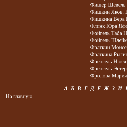
Фишер Шевель 
Фишкин Яков. 
Фишкина Вера 
Флинк Юра Яф
Фойгель Таба Н
Фойгель Шлейм
Фраткин Моисе
Фраткина Рыги
Френгель Нюся
Френгель Эстер
Фролова Мария
Фурман Броня 
А
Б
В
Г
Д
Е
Ж
З
И
Фурман Маня З
На главную
Фурман Миша З
Фурман Рива Ш