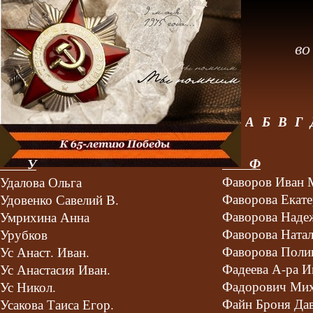
<
во
А
Б
В
Г
Ф
У
Фаворов Иван 
Удалова Ольга
Фаворова Екате
Удовенко Савелий В.
Фаворова Наде
Умрихина Анна
Фаворова Ната
Урубков
Фаворова Поли
Ус Анаст. Иван.
Фадеева А-ра И
Ус Анастасия Иван.
Фадорович Мих
Ус Никол.
Файн Броня Да
Усакова Таиса Егор.