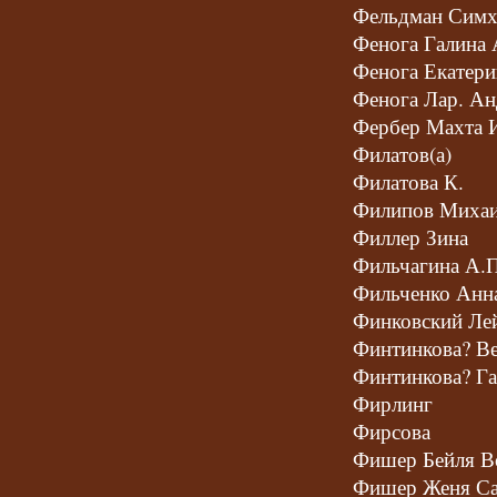
Фельдман Симх
Фенога Галина 
Фенога Екатери
Фенога Лар. Ан
Фербер Махта 
Филатов(а)
Филатова К.
Филипов Миха
Филлер Зина
Фильчагина А.П
Фильченко Анн
Финковский Ле
Финтинкова? В
Финтинкова? Га
Фирлинг
Фирсова
Фишер Бейля В
Фишер Женя Са