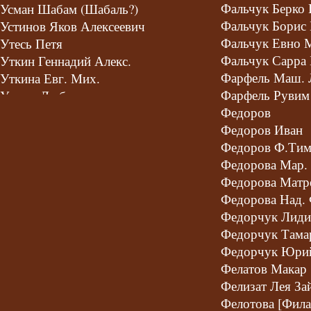
Фальчук Берко
Усман Шабам (Шабаль?)
Фальчук Борис 
Устинов Яков Алексеевич
Фальчук Евно 
Утесь Петя
Фальчук Сарра 
Уткин Геннадий Алекс.
Фарфель Маш. 
Уткина Евг. Мих.
Фарфель Рувим
Ушень Любовь
Федоров
Федоров Иван
Федоров Ф.Тим
Федорова Мар. 
Федорова Матр
Федорова Над. 
Федорчук Лиди
Федорчук Тама
Федорчук Юрий
Фелатов Макар
Фелизат Лея За
Фелотова [Фила