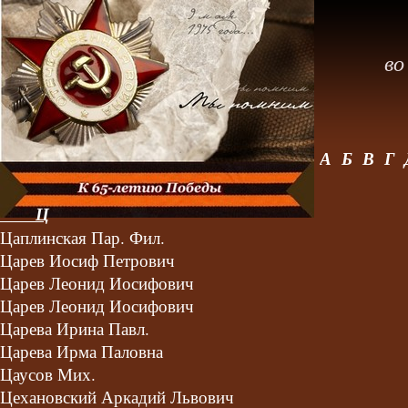
<
во
А
Б
В
Г
Ц
Цаплинская Пар. Фил.
Царев Иосиф Петрович
Царев Леонид Иосифович
Царев Леонид Иосифович
Царева Ирина Павл.
Царева Ирма Паловна
Цаусов Мих.
Цехановский Аркадий Львович