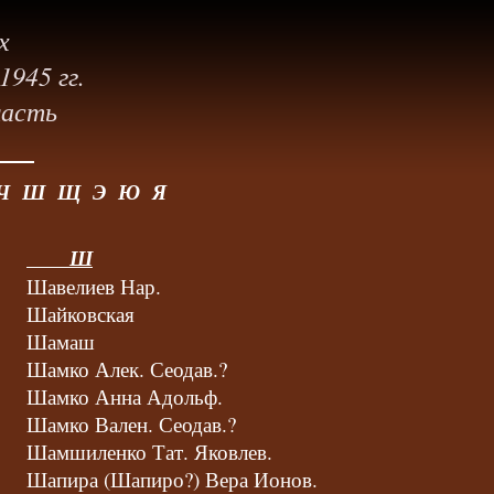
х
945 гг.
ласть
Ч
Ш
Щ
Э
Ю
Я
Ш
Шавелиев Нар.
Шайковская
Шамаш
Шамко Алек. Сеодав.?
Шамко Анна Адольф.
Шамко Вален. Сеодав.?
Шамшиленко Тат. Яковлев.
Шапира (Шапиро?) Вера Ионов.