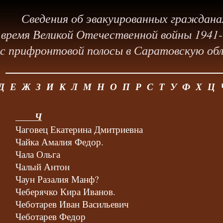
Сведения об эвакуированных граждана
 время Великой Отечественной войны 1941-1
с прифронтовой полосы в Саратовскую об
Д
Е
Ж
З
И
К
Л
М
Н
О
П
Р
С
Т
У
Ф
Х
Ц
Ч
Чаговец Екатерина Дмитриевна
Чайка Амалия Федор.
Чала Ольга
Чалый Антон
Чаун Разалия Манф?
Чеберячко Кира Иванов.
Чеботарев Иван Васильевич
Чеботарев Федор