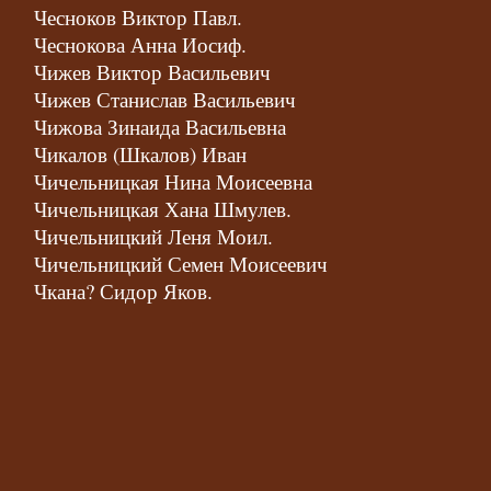
Чесноков Виктор Павл.
Чеснокова Анна Иосиф.
Чижев Виктор Васильевич
Чижев Станислав Васильевич
Чижова Зинаида Васильевна
Чикалов (Шкалов) Иван
Чичельницкая Нина Моисеевна
Чичельницкая Хана Шмулев.
Чичельницкий Леня Моил.
Чичельницкий Семен Моисеевич
Чкана? Сидор Яков.
Чукалин Иван Романович
Чулпанова М.К.
Чураева Вилия Геннадьевна