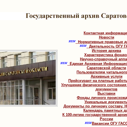
Контактная информац
Новости
Нормативные правовые д
Деятельность ОГУ Г
История архива
Характеристика фондо
Научно-справочный аппа
Единая Архивная Информацио
Саратовской области
Пользователям читального
Архивные услуги
Прейскурант на платные работы
Улучшение физического состояния
документов
Выставки
Фонды личного происхож
Уникальные документ
Документы по личному составу. 
Календарь памятных д
К 100-летию государственной арх
России
Вакансии ОГУ ГАС