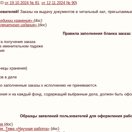
АСО
от 19.10.2024 № 81
,
от 12.11.2024 № 90
)
ователей!
Заказы на выдачу документов в читальный зал, присылаемые
 единиц хранения»
(doc)
 печатного издания»
(doc)
Правила заполнения бланка заказа:
а получения заказа
в именительном падеже
ния
ницы хранения)
ов в деле
о заполненные заказы к исполнению не принимаются.
ния и на каждый фонд, содержащий выбранные дела, должен быть офор
Образцы заявлений пользователей для оформления рабо
ля
(doc)
ля. Тема «Научная работа»
(doc)