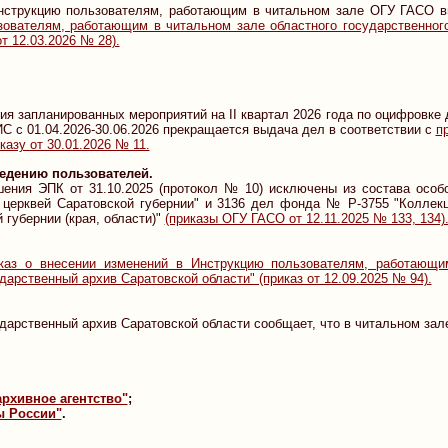
струкцию пользователям, работающим в читальном зале ОГУ ГАСО в
зователям, работающим в читальном зале областного государственног
от 12.03.2026 № 28).
ия запланированных мероприятий на II квартал 2026 года по оцифровке
С с 01.04.2026-30.06.2026 прекращается выдача дел в соответствии с
п
азу от 30.01.2026 № 11.
едению пользователей.
шения ЭПК от 31.10.2025 (протокол № 10) исключены из состава осо
 церквей Саратовской губернии" и 3136 дел фонда № Р-3755 "Коллекц
 губернии (края, области)"
(приказы ОГУ ГАСО от 12.11.2025 № 133, 134)
каз о внесении изменений в Инструкцию пользователям, работающим
дарственный архив Саратовской области" (приказ от 12.09.2025 № 94).
дарственный архив Саратовской области сообщает, что в читальном за
рхивное агентство"
;
ы России"
.