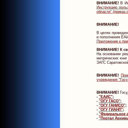
ВНИМАНИЕ!
В Ин
Инструкцию поль
области" (приказ 
ВНИМАНИЕ!
В целях проведен
и пополнения ЕАИ
Приложение к прик
ВНИМАНИЕ! К св
На основании ре
метрических книг
ЗАГС Саратовской
ВНИМАНИЕ!
При
учреждения "Госу
ВНИМАНИЕ!
Госу
-
"ЕАИС"
;
-
"ОГУ ГАСО"
;
-
"ОГУ ГАНИСО"
;
-
"ОГУ ГИАНП"
;
-
"Федеральное а
-
"Портал Архив