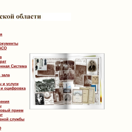
ия
окументы
АСО
в
рат
нная Система
 зала
 и услуги
 и оцифровка
дения
ы
Новый прием
ат
ивной службы
О