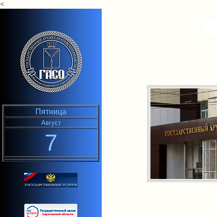
<
Пятница
Август
7