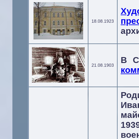
Ху
пре
18.08.1923
арх
В С
21.08.1903
ком
Ро
Ива
май
193
вое