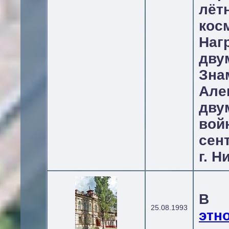
лёт
кос
Наг
дв
Зна
Але
дву
вой
сент
г. Н
В
25.08.1993
этн