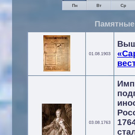
Пн
Вт
Ср
Памятные 
Вы
«Са
01.08.1903
вес
Им
под
ино
Рос
176
03.08.1763
ста