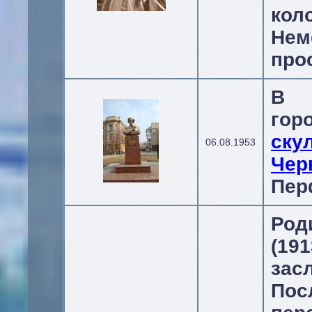
ко
Не
про
В ц
г
ск
06.08.1953
Чер
Пер
Род
(1
зас
По