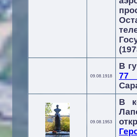
аэр
пр
Ост
те
Гос
(197
В г
77 
09.08.1918
Сара
В к
Лап
отк
09.08.1953
Гер