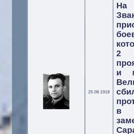
На 
Зва
прис
бо
кот
2 
про
и м
Вел
сб
25.08.1918
прот
в 
за
Сар