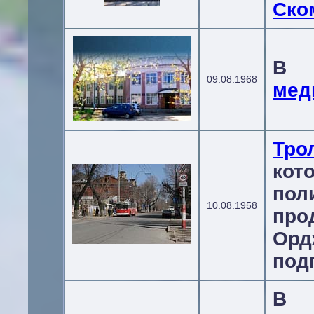
Ско
В
09.08.1968
мед
Тро
ко
пол
10.08.1958
пр
Ор
под
В 