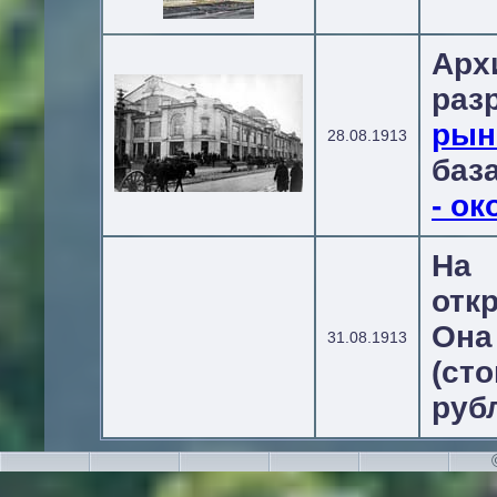
Арх
ра
рын
28.08.1913
баз
- о
На
отк
Она
31.08.1913
(ст
рубл