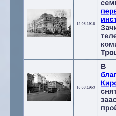
сем
пер
ин
12.08.1918
За
те
ком
Тро
В 
бла
Кир
16.08.1953
сня
заа
про