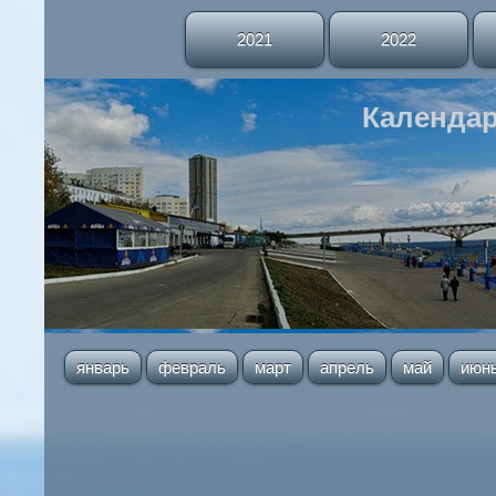
2021
2022
Календар
январь
февраль
март
апрель
май
июн