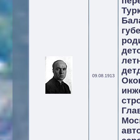
пер
Ту
Бал
гу
род
дет
лет
дет
09.08.1913
Око
ин
ст
Гла
Мос
авт