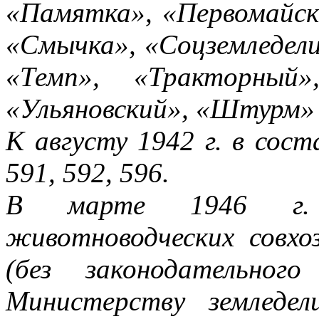
«Памятка», «Первомайск
«Смычка», «Соцземледели
«Темп», «Тракторный»
«Ульяновский», «Штурм» 
К августу 1942 г. в со
591, 592, 596.
В марте 1946 г.
животноводческих совх
(без законодательног
Министерству земледе