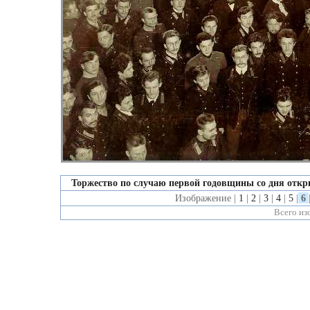
Торжество по случаю первой годовщины со дня откры
Изображение |
1
|
2
|
3
|
4
|
5
|
6
Всего и