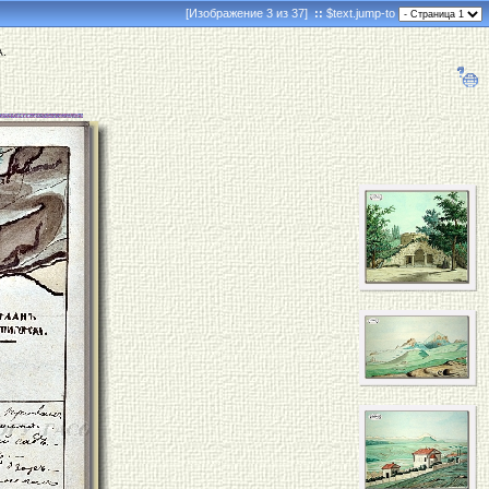
[Изображение 3 из 37]
::
$text.jump-to
А.