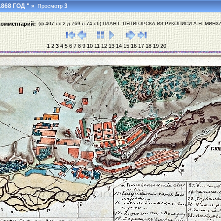
868 ГОД "
»
3
Просмотр
Комментарий:
(ф.407 оп.2 д.769 л.74 об) ПЛАН Г. ПЯТИГОРСКА ИЗ РУКОПИСИ А.Н. МИНХ
1
2
3
4
5
6
7
8
9
10
11
12
13
14
15
16
17
18
19
20