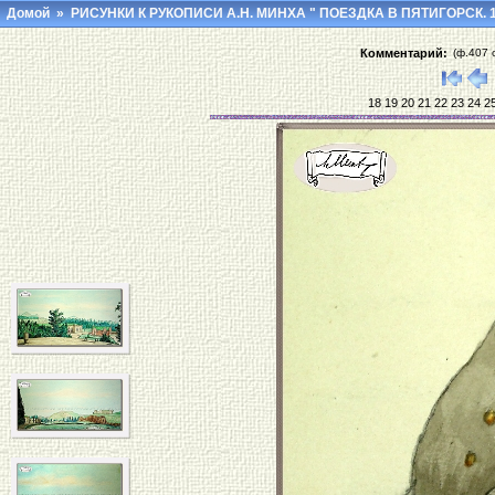
Домой
»
РИСУНКИ К РУКОПИСИ А.Н. МИНХА " ПОЕЗДКА В ПЯТИГОРСК. 1
Комментарий:
(ф.407 
18
19
20
21
22
23
24
2