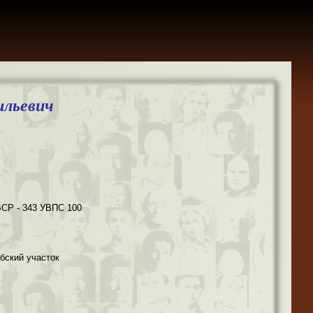
ильевич
ВСР - 343 УВПС 100
абский участок