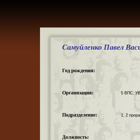
Самуйленко Павел Вас
Год рождения:
Организация:
5 ВПС; У
Подразделение:
1, 2 прор
Должность: