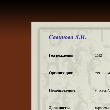
Савинова Л.И.
Год рождения:
1922
Организация:
УВСР - 3
Подразделение:
участок А
Должность:
м/рабочий