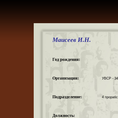
Маисеев И.Н.
Год рождения:
Организация:
УВСР - 3
Подразделение:
4 прорабс
Должность: