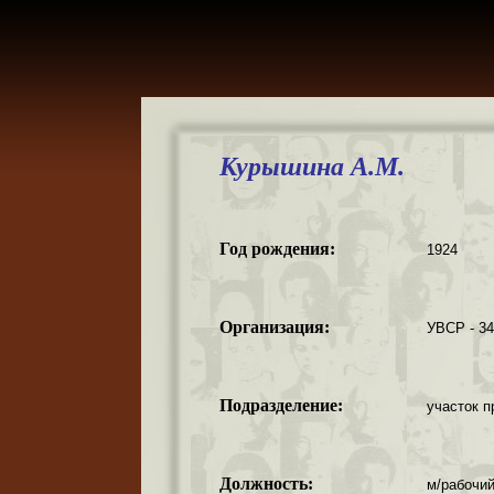
Курышина А.М.
Год рождения:
1924
Организация:
УВСР - 3
Подразделение:
участок п
Должность:
м/рабочий