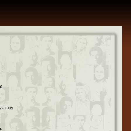
36
участку
к