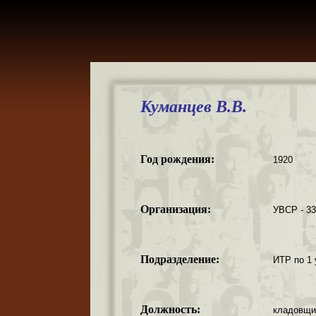
Куманцев В.В.
Год рождения:
1920
Организация:
УВСР - 3
Подразделение:
ИТР по 1 
Должность:
кладовщи