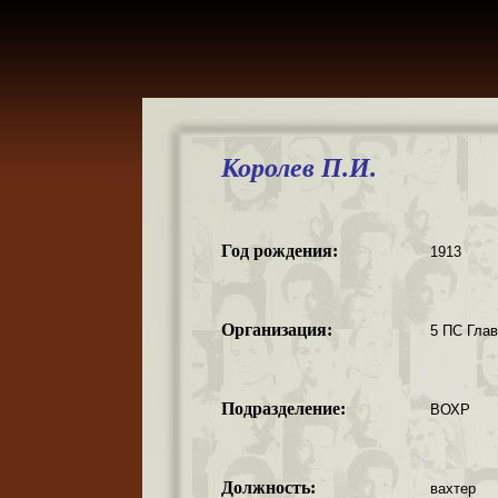
Королев П.И.
Год рождения:
1913
Организация:
5 ПС Гла
Подразделение:
ВОХР
Должность:
вахтер