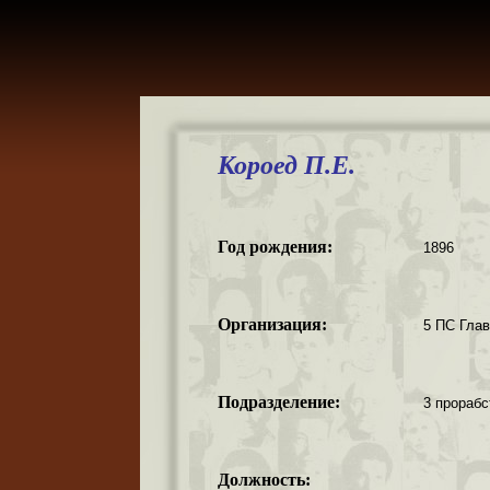
Короед П.Е.
Год рождения:
1896
Организация:
5 ПС Гла
Подразделение:
3 прораб
Должность: