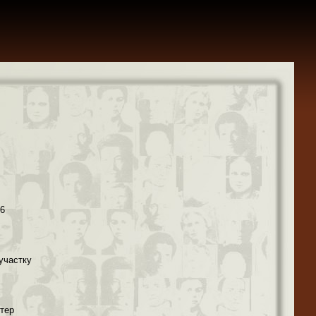
36
участку
лтер