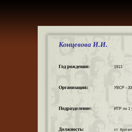
Концевова И.И.
Год рождения:
1913
Организация:
УВСР - 3
Подразделение:
ИТР по 1 
Должность:
ст. бухга