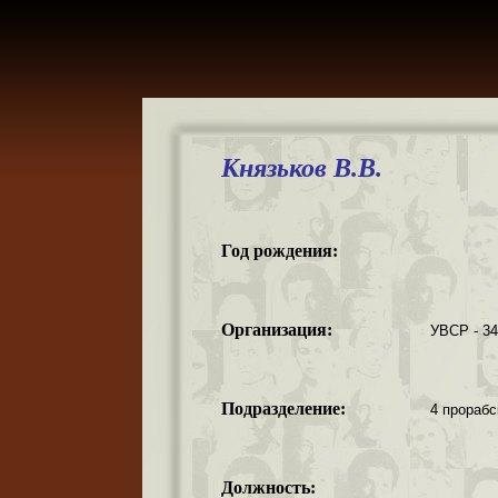
Князьков В.В.
Год рождения:
Организация:
УВСР - 3
Подразделение:
4 прорабс
Должность: