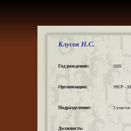
Клусов Н.С.
Год рождения:
1925
Организация:
УВСР - 3
Подразделение:
1 участок
Должность: