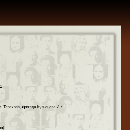
41
р. Терехова, бригада Кузнецова И.К.
ая)