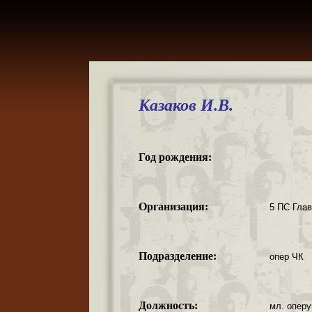
Казаков И.В.
Год рождения:
Организация:
5 ПС Гла
Подразделение:
опер ЧК
Должность:
мл. опер