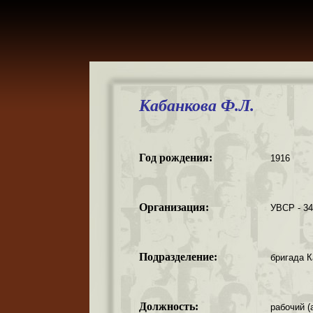
Кабанкова Ф.Л.
Год рождения:
1916
Организация:
УВСР - 3
Подразделение:
бригада К
Должность:
рабочий (