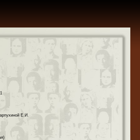
41
арпухиной Е.И.
ая)