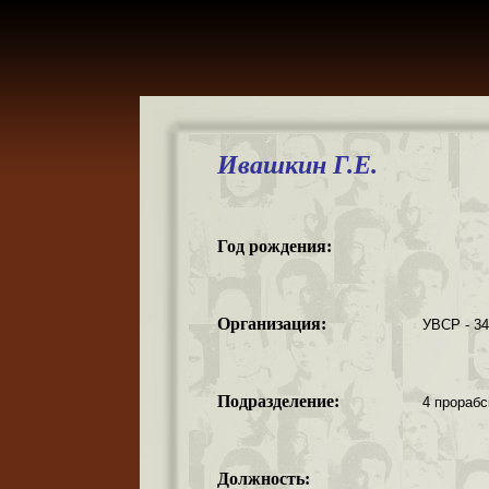
Ивашкин Г.Е.
Год рождения:
Организация:
УВСР - 3
Подразделение:
4 прорабс
Должность: