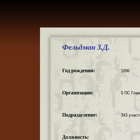
Фельдман З.Д.
Год рождения:
1896
Организация:
5 ПС Гла
Подразделение:
343 участ
Должность: