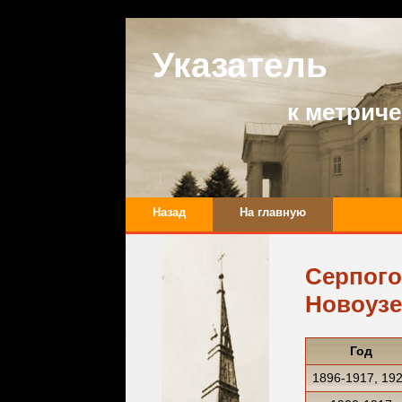
Указатель
к метрич
Назад
На главную
Серпог
Новоузе
Год
1896-1917, 19