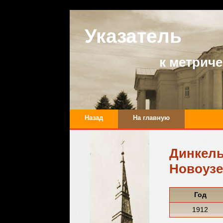
Указатель
к метрич
Назад
На главную
Динкел
Новоузе
Год
1912