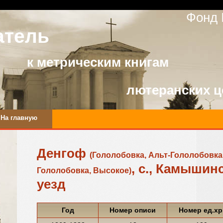
Фонд 
атель
к метрическим книгам
лютеранских ц
На главную
Денгоф
(Гололобовка, Альт-Гололобовка
, с., Камышин
Гололобовка, Высокое)
уезд
Год
Номер описи
Номер ед.хр