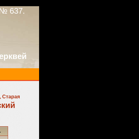
№ 637.
ерквей
, Старая
ский
.