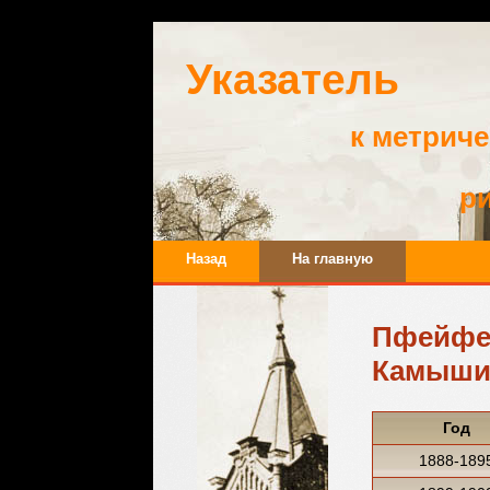
Указатель
к метрич
р
Назад
На главную
Пфейф
Камыши
Год
1888-189