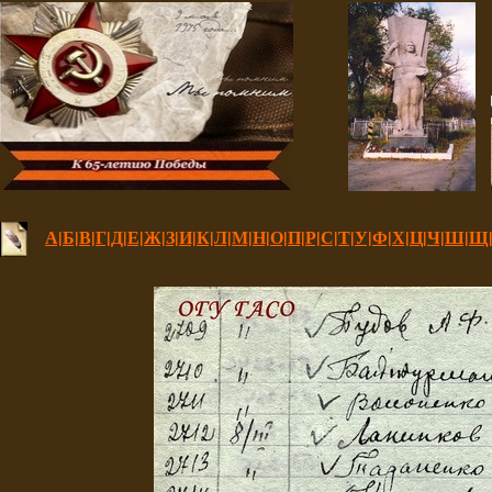
А|
Б|
В|
Г|
Д|
Е|
Ж|
З|
И|
К|
Л|
М|
Н|
О|
П|
Р|
С|
Т|
У|
Ф|
Х|
Ц|
Ч|
Ш|
Щ