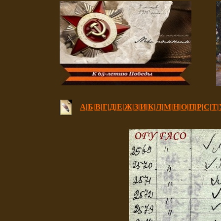
А|
Б|
В|
Г|
Д|
Е|
Ж|
З|
И|
К|
Л|
М|
Н|
О|
П|
Р|
С|
Т|