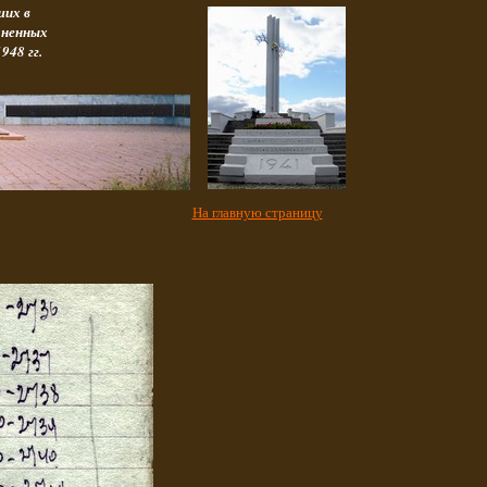
ших в
оненных
948 гг.
На главную страницу