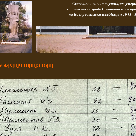
Сведения о военнослужащих, умер
госпиталях города Саратова и захор
на Воскресенском кладбище в 1941 - 1
У|
Ф|
Х|
Ц|
Ч|
Ш|
Щ|
Э|
Ю|
Я|